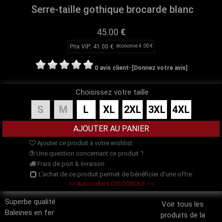
Serre-taille gothique brocarde blanc
45.00
€
Prix VIP: 41.00 €
économie 4.00 €
-
0 avis client
[Donnez votre avis]
Choisissez votre taille
S
M
L
XL
2XL
3XL
4XL
Ajouter ce produit à votre wishlist.
Une question concernant ce produit ?
Frais de port & livraison
L'achat de ce produit permet de bénéficier d'une offre:
>> Autocollant DISCOBOLE <<
Superbe qualité
Voir tous les
Baleines en fer
produits de la