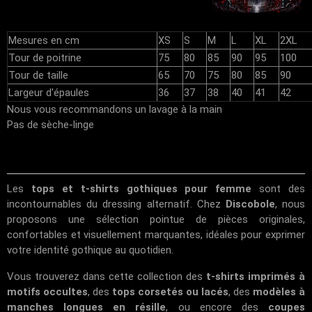
Mesures en cm
XS
S
M
L
XL
2XL
Tour de poitrine
75
80
85
90
95
100
Tour de taille
65
70
75
80
85
90
Largeur d'épaules
36
37
38
40
41
42
Nous vous recommandons un lavage à la main
Pas de sèche-linge
Les
tops et t-shirts gothiques pour femme
sont des
incontournables du dressing alternatif. Chez
Discobole
, nous
proposons une sélection pointue de pièces originales,
confortables et visuellement marquantes, idéales pour exprimer
votre identité gothique au quotidien.
Vous trouverez dans cette collection des
t-shirts imprimés à
motifs occultes
, des
tops corsetés ou lacés
, des
modèles à
manches longues en résille
, ou encore des
coupes