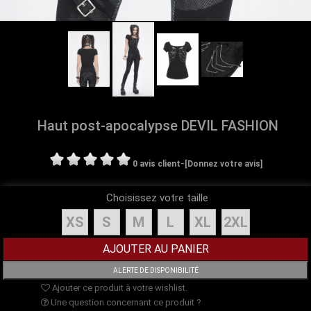
Haut post-apocalypse DEVIL FASHION
-
0 avis client
[Donnez votre avis]
Choisissez votre taille
XS
S
M
L
XL
2XL
Ajouter ce produit à votre wishlist.
Une question concernant ce produit ?