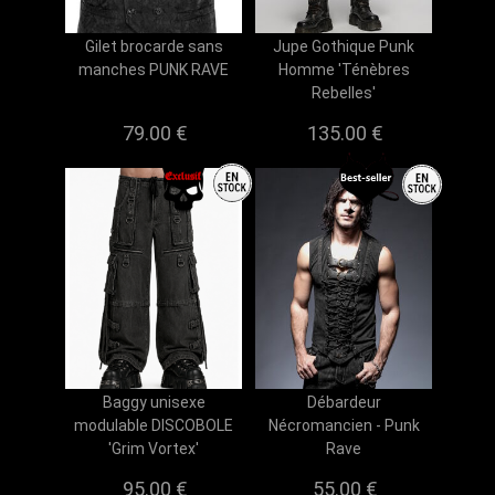
Gilet brocarde sans
Jupe Gothique Punk
manches PUNK RAVE
Homme 'Ténèbres
Rebelles'
79.00 €
135.00 €
Baggy unisexe
Débardeur
modulable DISCOBOLE
Nécromancien - Punk
'Grim Vortex'
Rave
95.00 €
55.00 €