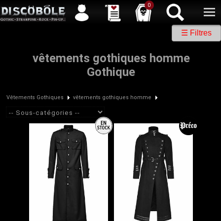
Service client
04 50 26 57 88
Newsletter
| |
Facebook
|
Twitter
0
☰ Filtres
vêtements gothiques homme
Gothique
Vêtements Gothiques
vêtements gothiques homme