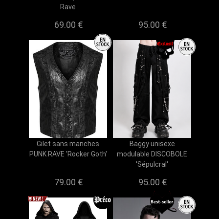
Rave
69.00 €
95.00 €
Gilet sans manches
Baggy unisexe
PUNK RAVE 'Rocker Goth'
modulable DISCOBOLE
'Sépulcral'
79.00 €
95.00 €