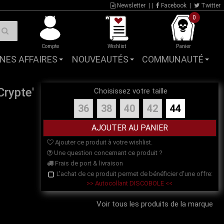
Newsletter
| |
Facebook
|
Twitter
0
Compte
Wishlist
Panier
NES AFFAIRES
NOUVEAUTÉS
COMMUNAUTÉ
rypte'
Choisissez votre taille
36
38
40
42
44
Ajouter ce produit à votre wishlist.
Une question concernant ce produit ?
Frais de port & livraison
L'achat de ce produit permet de bénéficier d'une offre:
>> Autocollant DISCOBOLE <<
Voir tous les produits de la marque