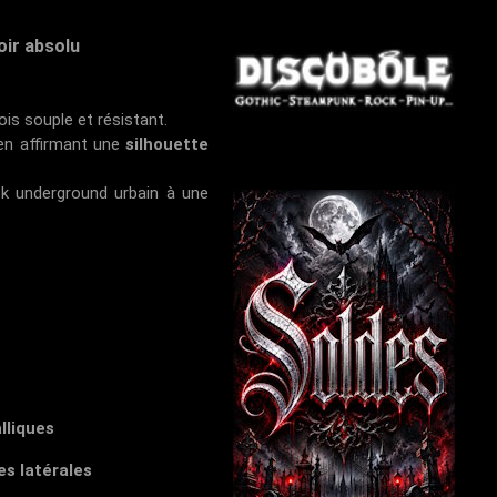
oir absolu
fois souple et résistant.
en affirmant une
silhouette
ok underground urbain à une
lliques
es latérales