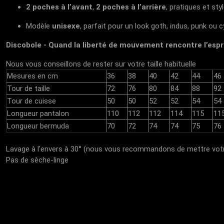
2 poches à l’avant
,
2 poches à l’arrière
, pratiques et sty
Modèle
unisexe
, parfait pour un look goth, indus, punk ou 
Discobole - Quand la liberté de mouvement rencontre l’espri
Nous vous conseillons de rester sur votre taille habituelle
Mesures en cm
36
38
40
42
44
46
Tour de taille
72
76
80
84
88
92
Tour de cuisse
50
50
52
52
54
54
Longueur pantalon
110
112
112
114
115
11
Longueur bermuda
70
72
74
74
75
76
Lavage à l'envers à 30° (nous vous recommandons de mettre votr
Pas de sèche-linge