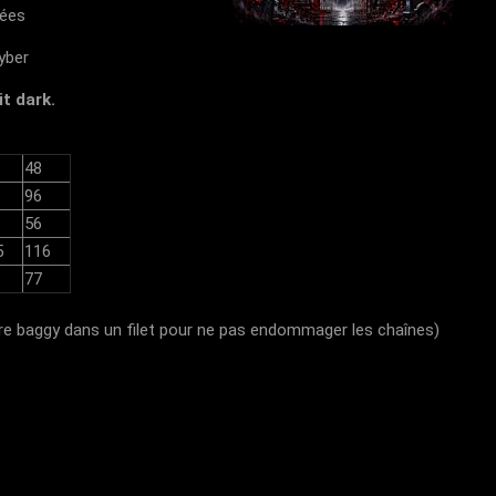
lées
cyber
t dark.
48
96
56
5
116
77
e baggy dans un filet pour ne pas endommager les chaînes)