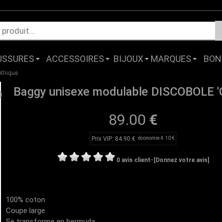
USSURES
ACCESSOIRES
BIJOUX
MARQUES
BON
othique
Baggy unisexe modulable DISCOBOLE 'C
89.00
€
Prix VIP: 84.90 €
économie 4.10 €
-
0 avis client
[Donnez votre avis]
100% coton
Coupe large
Se transforme en bermuda