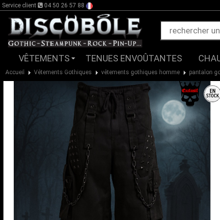
Service client
04 50 26 57 88
VÊTEMENTS
TENUES ENVOÛTANTES
CHA
Accueil
Vêtements Gothiques
vêtements gothiques homme
pantalon g