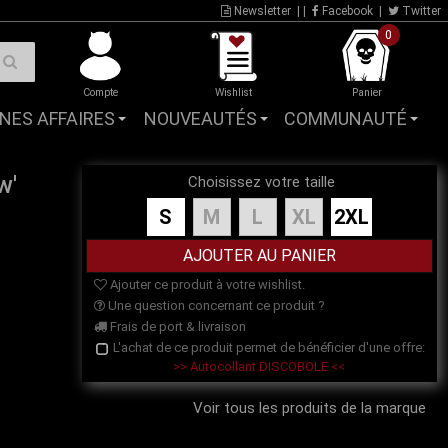
Newsletter
| |
Facebook
|
Twitter
0
Compte
Wishlist
Panier
NES AFFAIRES
NOUVEAUTÉS
COMMUNAUTÉ
w'
Choisissez votre taille
S
M
L
XL
2XL
Ajouter ce produit à votre wishlist.
Une question concernant ce produit ?
Frais de port & livraison
L'achat de ce produit permet de bénéficier d'une offre:
>> Autocollant DISCOBOLE <<
Voir tous les produits de la marque