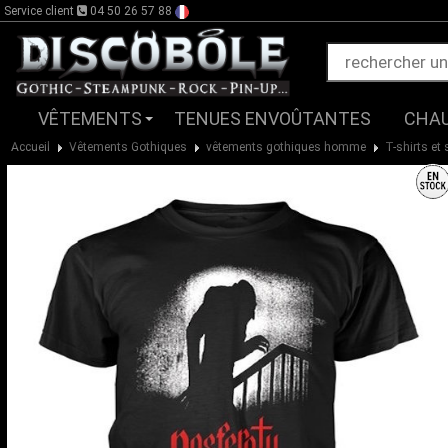
Service client
04 50 26 57 88
VÊTEMENTS
TENUES ENVOÛTANTES
CHA
Accueil
Vêtements Gothiques
vêtements gothiques homme
T-shirts et