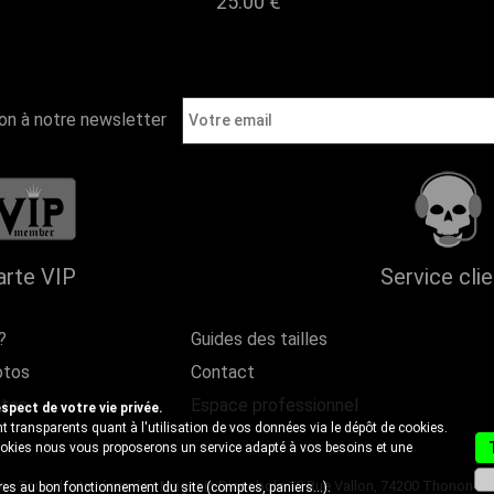
25.00 €
ion à notre newsletter
arte VIP
Service cli
?
Guides des tailles
otos
Contact
ntes
Espace professionnel
ect de votre vie privée.
 transparents quant à l'utilisation de vos données via le dépôt de cookies.
cookies nous vous proposerons un service adapté à vos besoins et une
- Tous droits réservés - Magasin Discobole 18 Rue Vallon, 74200 Thonon-les-B
es au bon fonctionnement du site (comptes, paniers...).