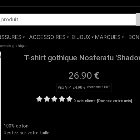
USSURES
ACCESSOIRES
BIJOUX
MARQUES
BON
 sweats gothique
T-shirt gothique Nosferatu 'Shado
26.90
€
Prix VIP: 24.90 €
économie 2.00 €
-
0 avis client
[Donnez votre avis]
100% coton
Restez sur votre taille