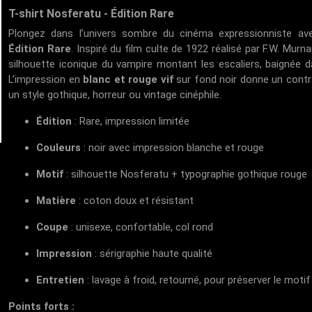
T-shirt Nosferatu - Édition Rare
Plongez dans l’univers sombre du cinéma expressionniste a
Édition Rare
. Inspiré du film culte de 1922 réalisé par F.W. Murn
silhouette iconique du vampire montant les escaliers, baignée d
L’impression en
blanc et rouge vif
sur fond noir donne un contra
un style gothique, horreur ou vintage cinéphile.
Édition
: Rare, impression limitée
Couleurs
: noir avec impression blanche et rouge
Motif
: silhouette Nosferatu + typographie gothique rouge
Matière
: coton doux et résistant
Coupe
: unisexe, confortable, col rond
Impression
: sérigraphie haute qualité
Entretien
: lavage à froid, retourné, pour préserver le motif
Points forts :