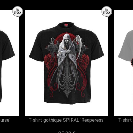
urse'
T-shirt gothique SPIRAL 'Reaperess'
T-shir