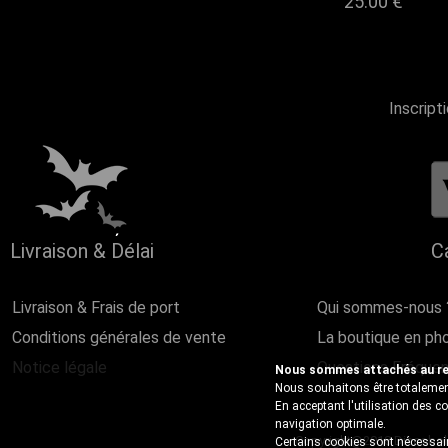
25.00 €
Inscript
Livraison & Délai
C
Livraison & Frais de port
Qui sommes-nous 
Conditions générales de vente
La boutique en ph
Notice légale
Questions Fréque
Nous sommes attachés au resp
Nous souhaitons être totalement
En acceptant l'utilisation des 
navigation optimale.
Copyright@2018 Discobole 
Certains cookies sont nécessair