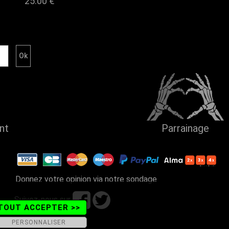
25.00 €
ent
Parrainage
Donnez votre opinion via notre sondage
Suivez-nous sur
TOUT ACCEPTER >>
PERSONNALISER
ains - Tel. 04 50 26 57 88