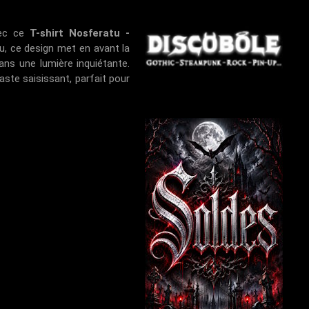
vec ce
T-shirt Nosferatu -
au, ce design met en avant la
ans une lumière inquiétante.
ste saisissant, parfait pour