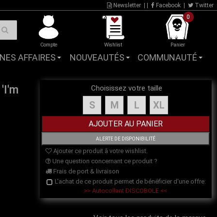
Newsletter
| |
Facebook
|
Twitter
0
Compte
Wishlist
Panier
NES AFFAIRES
NOUVEAUTÉS
COMMUNAUTÉ
'I'm
Choisissez votre taille
S
M
L
XL
Ajouter ce produit à votre wishlist.
Une question concernant ce produit ?
Frais de port & livraison
L'achat de ce produit permet de bénéficier d'une offre:
>> Autocollant DISCOBOLE <<