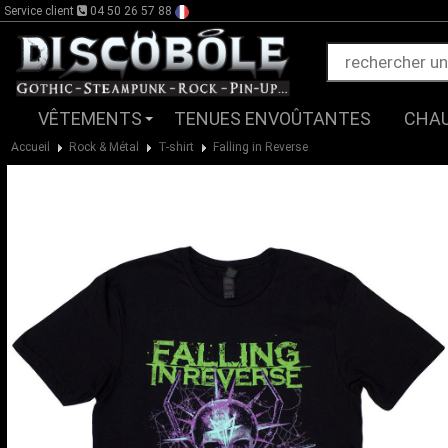
Service client
04 50 26 57 88
VÊTEMENTS
TENUES ENVOÛTANTES
CHA
Accueil
Rock & Métal
T-shirt
Falling in Reverse