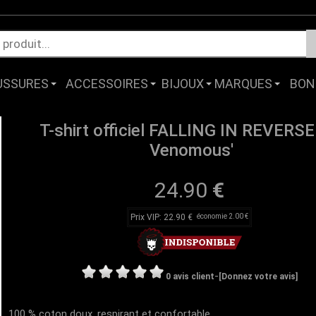
USSURES
ACCESSOIRES
BIJOUX
MARQUES
BON
T-shirt officiel FALLING IN REVERSE 
Venomous'
24.90
€
Prix VIP: 22.90 €
économie 2.00 €
-
0 avis client
[Donnez votre avis]
100 % coton doux, respirant et confortable