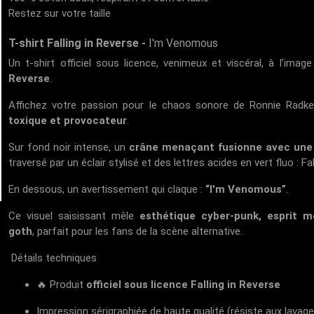
Restez sur votre taille
T-shirt Falling in Reverse -
I'm Venomous
Un t-shirt officiel sous licence, venimeux et viscéral, à l’ima
Reverse
.
Affichez votre passion pour le chaos sonore de Ronnie Radke
toxique et provocateur
.
Sur fond noir intense, un
crâne menaçant fusionne avec une
traversé par un éclair stylisé et des lettres acides en vert fluo :
Fa
En dessous, un avertissement qui claque :
“I'm Venomous”
.
Ce visuel saisissant mêle
esthétique cyber-punk, esprit m
goth
, parfait pour les fans de la scène alternative.
Détails techniques
🔥 Produit
officiel sous licence Falling in Reverse
Impression sérigraphiée de haute qualité (résiste aux lavag