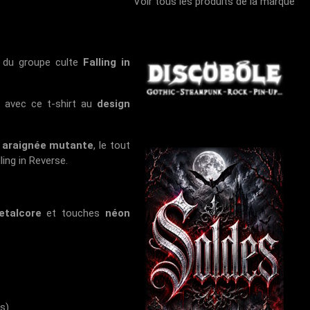
Voir tous les produits de la marque
ge du groupe culte
Falling in
 avec ce t-shirt au
design
 araignée mutante
, le tout
lling in Reverse
.
etalcore
et touches
néon
es)