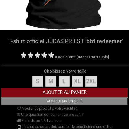
T-shirt officiel JUDAS PRIEST 'btd redeemer'
-
0 avis client
[Donnez votre avis]
Choisissez votre taille
S
M
L
XL
2XL
Ajouter ce produit à votre wishlist.
Une question concernant ce produit ?
Frais de port & livraison
L'achat de ce produit permet de bénéficier d'une offre: