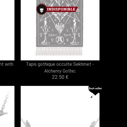
t with
Tapis gothique occulte Sekhmet -
Alchemy Gothic
22.50 €