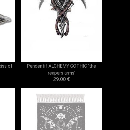
iss of
Pendentif ALCHEMY GOTHIC 'the
reapers arms'
29.00 €