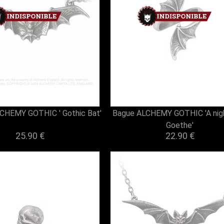
LCHEMY GOTHIC ' Gothic Bat'
Bague ALCHEMY GOTHIC 'A nigh
Goethe'
25.90 €
22.90 €