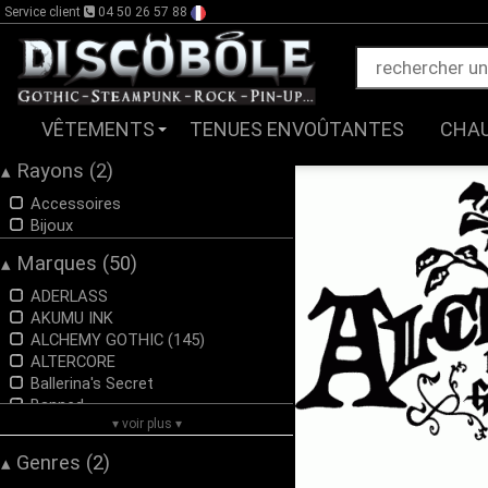
Service client
04 50 26 57 88
VÊTEMENTS
TENUES ENVOÛTANTES
CHA
Rayons (2)
▴
Accessoires
Bijoux
Marques (50)
▴
ADERLASS
AKUMU INK
ALCHEMY GOTHIC (145)
ALTERCORE
Ballerina's Secret
Banned
▾ voir plus ▾
BLACK HEART
BLACK PISTOLS
Genres (2)
▴
Brandit