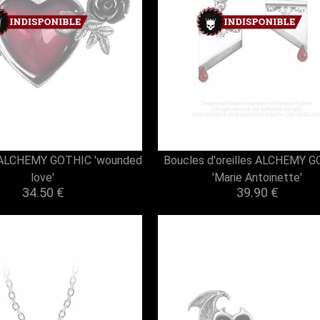
 ALCHEMY GOTHIC 'wounded
Boucles d'oreilles ALCHEMY 
love'
'Marie Antoinette'
34.50 €
39.90 €