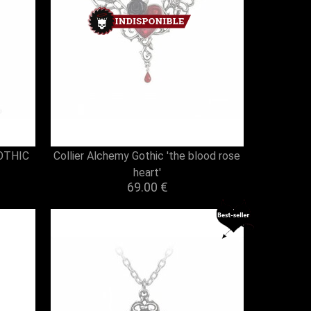
GOTHIC
Collier Alchemy Gothic 'the blood rose
heart'
69.00 €