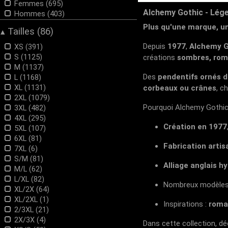
BURLESKA
Femmes (695)
CHET ROCK
Alchemy Gothic - Lége
Hommes (403)
Collectif London
Plus qu'une marque, un
Tailles (86)
▴
Dark In Love
DEMONIACULT
Depuis
1977
,
Alchemy G
XS (391)
DEVIL FASHION
S (1125)
créations
sombres, rom
DISCOBOLE
M (1137)
Dolly and Dotty
Des
pendentifs ornés d
L (1168)
ETNOX
XL (1131)
corbeaux ou crânes
, c
FASHION LENTILLES
2XL (1079)
H&R LONDON
Pourquoi Alchemy Gothic 
3XL (482)
Heartless
4XL (295)
HELL BUNNY
Création en 1977
5XL (107)
HOT ROD HELL CAT
6XL (81)
HS
Fabrication artis
7XL (6)
HYRAW
S/M (81)
HYSTERIA INK
Alliage anglais h
M/L (62)
INNOVISON LENS
L/XL (82)
Nombreux modèles
jawbreaker
XL/2X (64)
Jolie Beauty
XL/2XL (1)
Inspirations :
roman
KILLSTAR
2/3XL (21)
Lady Vintage
2X/3X (4)
Dans cette collection, dé
LIQUOR BRAND