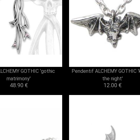
 ALCHEMY GOTHIC 'gothic
Pendentif ALCHEMY GOTHIC 'k
matrimony'
the night'
48.90 €
12.00 €