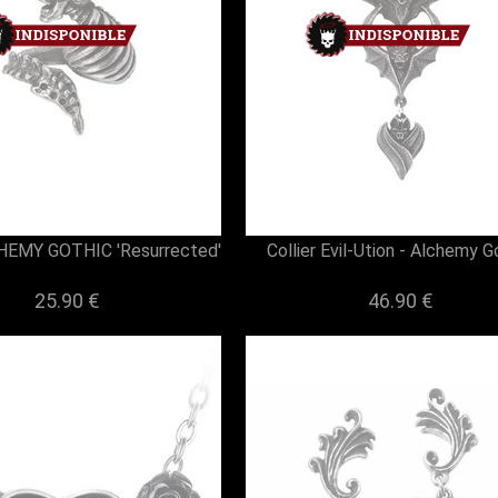
HEMY GOTHIC 'Resurrected'
Collier Evil-Ution - Alchemy G
25.90 €
46.90 €