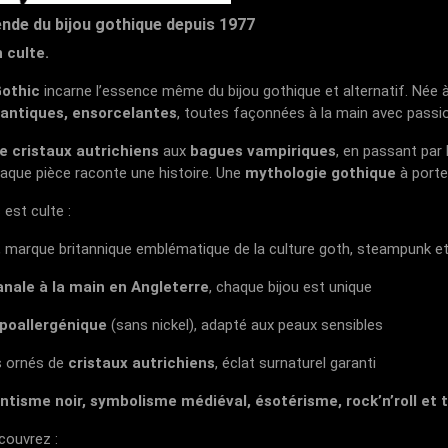
nde du bijou gothique depuis 1977
 culte.
othic
incarne l’essence même du bijou gothique et alternatif. Née 
antiques, ensorcelantes
, toutes façonnées à la main avec passio
e cristaux autrichiens
aux
bagues vampiriques
, en passant par
haque pièce raconte une histoire. Une
mythologie gothique
à porter
est culte :
, marque britannique emblématique de la culture goth, steampunk e
anale à la main en Angleterre
, chaque bijou est unique
ypoallergénique
(sans nickel), adapté aux peaux sensibles
 ornés de
cristaux autrichiens
, éclat surnaturel garanti
tisme noir, symbolisme médiéval, ésotérisme, rock’n’roll et 
couvrez :