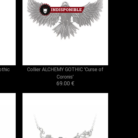
othic
Collier ALCHEMY GOTHIC 'Curse of
Coronis'
69.00 €