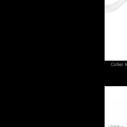
Q (4)
T (11)
W (3)
Y (7)
0 (2)
8XL (2)
2XS (3)
3/4XL (11)
3/4 (2)
7/8 (3)
9/10 (3)
Collier
11/12 (3)
5/6 (3)
XS/L (2)
XL/4X (2)
4/5XL (4)
4 (1)
74 (1)
78 (1)
80 (1)
12/13 (1)
17 (1)