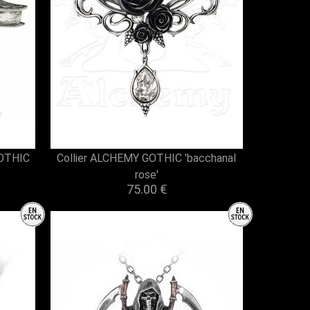
GOTHIC
Collier ALCHEMY GOTHIC 'bacchanal
rose'
75.00 €