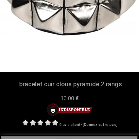
bracelet cuir clous pyramide 2 rangs
13.00
€
-
0 avis client
[Donnez votre avis]