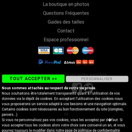
La boutique en photos
Questions Fréquentes
Guides des tailles
Contact
Espace professionnel
Donnez votre opinion via notre sondage
TOUT ACCEPTER >>
PERSONNALISER
Suivez-nous sur
Nous sommes attachés au respect de votre vie privée.
Nous souhaitons être totalement transparents quant à l'utilisation de vos
données via le dépôt de cookies. En acceptant l'utilisation des cookies nous
Copyright@2018 Discobole - Tous droits réservés - Magasin
vous proposerons un service adapté à vos besoins et une navigation optimale.
Discobole 18 Rue Vallon, 74200 Thonon-les-Bains - Tel. 04 50 26 57
Certains cookies sont nécessaires au bon fonctionnement du site (comptes,
88
paniers...).
Si vous ne personnalisez pas vos cookies, vous les acceptez par d�faut. Si
vous accepter tous les cookies alors votre choix sera conservé un an, et vous
Conception Lithium Network
pourrez toujours le modifier dans notre page de
politique de confidentialité
.