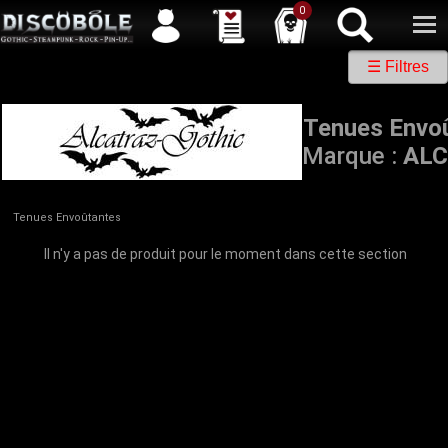
Service client
04 50 26 57 88
Newsletter
| |
Facebook
|
Twitter
0
☰ Filtres
Tenues Envo
Marque :
AL
Tenues Envoûtantes
Il n'y a pas de produit pour le moment dans cette section