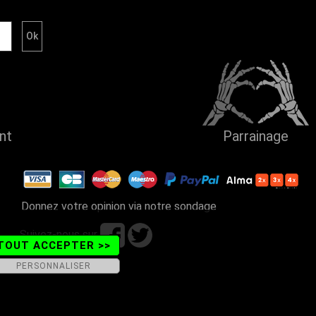
ent
Parrainage
Donnez votre opinion via notre sondage
Suivez-nous sur
TOUT ACCEPTER >>
PERSONNALISER
ains - Tel. 04 50 26 57 88