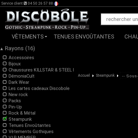
Service client
04 50 26 57 88
VÊTEMENTS
TENUES ENVOÛTANTES
CHA
Rayons (16)
▴
Accessoires
Bijoux
Chaussures KILLSTAR & STEEL BOOTS
DémoniaCult
Accueil
Steampunk
Dark Wear
Les cartes cadeaux Discobole
New rock
Packs
Pin-Up
Rock & Métal
Steampunk
Tenues Envoûtantes
Vêtements Gothiques
V.I.P MEMBER