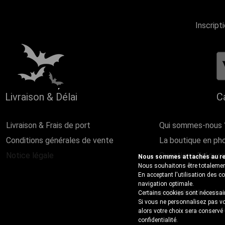
Inscript
Livraison & Délai
C
Livraison & Frais de port
Qui sommes-nous 
Conditions générales de vente
La boutique en ph
Notice légale
Questions Fréque
Nous sommes attachés au resp
Nous souhaitons être totalement
En acceptant l'utilisation des 
navigation optimale.
Copyright@2018 Discobole 
Certains cookies sont nécessair
Si vous ne personnalisez pas vo
alors votre choix sera conservé
confidentialité
.