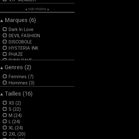
▴ voir moins ▴
Marques (6)
▴
Dark In Love
DEVIL FASHION
DISCOBOLE
HYSTERIA INK
PHAZE
PUNK RAVE
Genres (2)
▴
Femmes (7)
Hommes (3)
Tailles (16)
▴
XS (2)
S (22)
M (24)
L (24)
XL (24)
2XL (20)