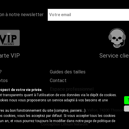
ion à notre newsletter
arte VIP
Service cli
?
Guides des tailles
otos
Contact
ntes
Espace professionnel
ect de votre vie privée.
 transparents quant à l'utilisation de vos données via le dépôt de cookies.
cookies nous vous proposerons un service adapté à vos besoins et une
- Tous droits réservés - Magasin Discobole 18 Rue Vallon, 74200 Thonon-les-B
es au bon fonctionnement du site (comptes, paniers...).
s cookies, vous les acceptez par défaut. Si vous accepter tous les cookies
 un an, et vous pourrez toujours le modifier dans notre page de
politique de
Conception Lithium Network