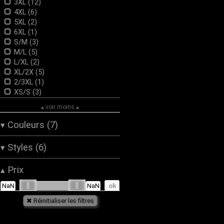
3XL (12)
4XL (6)
5XL (2)
6XL (1)
S/M (3)
M/L (5)
L/XL (2)
XL/2X (5)
2/3XL (1)
XS/S (3)
▴ voir moins ▴
Couleurs (7)
▾
Beige (2)
Styles (6)
▾
Bleu (1)
Gris (1)
Gothique (11)
Prix
▴
jaune (1)
Post-Apocalypse (1)
Marron (16)
Rock (4)
Noir (13)
Romantique (2)
Rouge (1)
Steampunk (24)
Visual Kei (1)