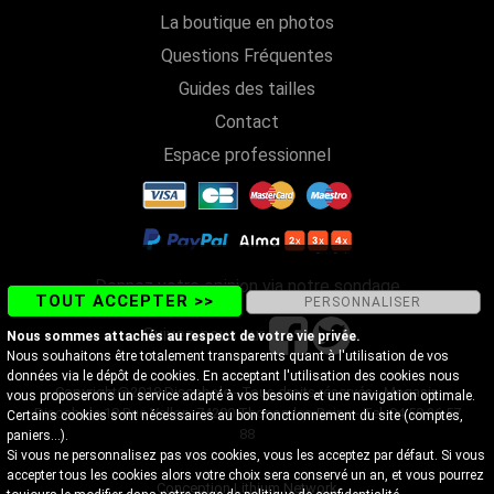
La boutique en photos
Questions Fréquentes
Guides des tailles
Contact
Espace professionnel
Donnez votre opinion via notre sondage
TOUT ACCEPTER >>
PERSONNALISER
Suivez-nous sur
Nous sommes attachés au respect de votre vie privée.
Nous souhaitons être totalement transparents quant à l'utilisation de vos
données via le dépôt de cookies. En acceptant l'utilisation des cookies nous
Copyright@2018 Discobole - Tous droits réservés - Magasin
vous proposerons un service adapté à vos besoins et une navigation optimale.
Discobole 18 Rue Vallon, 74200 Thonon-les-Bains - Tel. 04 50 26 57
Certains cookies sont nécessaires au bon fonctionnement du site (comptes,
88
paniers...).
Si vous ne personnalisez pas vos cookies, vous les acceptez par défaut. Si vous
accepter tous les cookies alors votre choix sera conservé un an, et vous pourrez
Conception Lithium Network