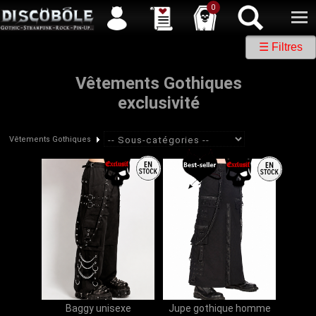
Service client
04 50 26 57 88
Newsletter
| |
Facebook
|
Twitter
0
☰ Filtres
Vêtements Gothiques
exclusivité
Vêtements Gothiques
Baggy unisexe
Jupe gothique homme