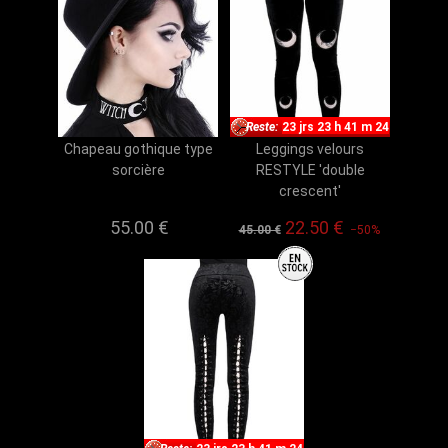
Reste:
23 jrs 23 h 41 m 23
Chapeau gothique type
Leggings velours
sorcière
RESTYLE 'double
crescent'
55.00
€
22.50
€
45.00 €
−50%