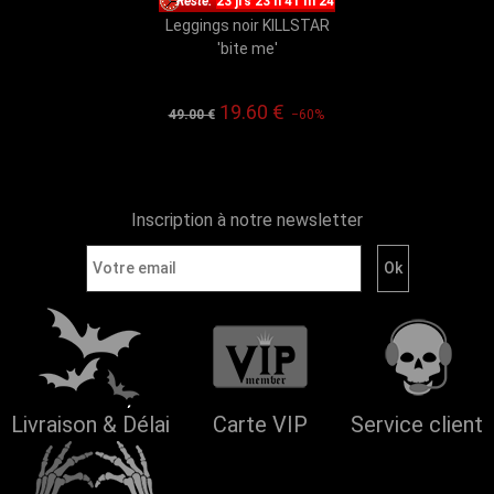
Reste:
23 jrs 23 h 41 m 23
Leggings noir KILLSTAR
'bite me'
19.60
€
49.00 €
−60%
Inscription à notre newsletter
Livraison & Délai
Carte VIP
Service client