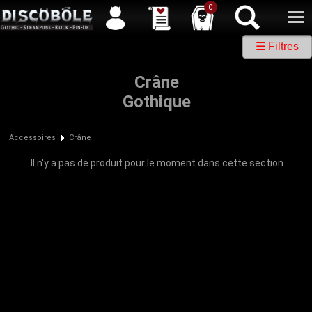
Service client
04 50 26 57 88
Newsletter
| |
Facebook
|
Twitter
0
☰ Filtres
Crâne
Gothique
Accessoires
Crâne
Il n'y a pas de produit pour le moment dans cette section