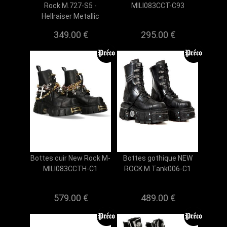
Rock M.727-S5 -
MILI083CCT-C93
Hellraiser Metallic
349.00 €
295.00 €
Bottes cuir New Rock M-
Bottes gothique NEW
MILI083CCTH-C1
ROCK M.Tank006-C1
579.00 €
489.00 €