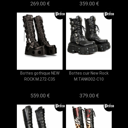
269.00 €
359.00 €
Bottes gothique NEW
Bottes cuir New Rock
ROCK M.272-C35
M.TANK002-C10
559.00 €
379.00 €