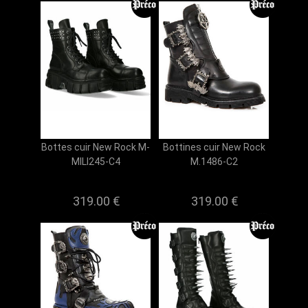
Bottes cuir New Rock M-
Bottines cuir New Rock
MILI245-C4
M.1486-C2
319.00 €
319.00 €