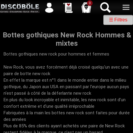
Service client
04 50 26 57 88
Newsletter
| |
Facebook
|
Twitter
0
☰ Filtres
Bottes gothiques New Rock Hommes &
mixtes
Bottes gothiques new rock pour hommes et femmes
New Rock, vous avez forcément déjà croisé quelqu'un avec une
paire de botte new rock
En effet la marque est n°1 dans le monde entier dans le milieu
gothique, du Japon aux USA en passant par l'europe aucun pays
n'est passé à côté de la déferlante new rock
En plus du look incroyable et inimitable, les new rock sont d'un
confort extrême et d'une qualité irréprochable
Fabriquées à la main les bottes new rock sont faites pour durée
des années
Plus de 85% des clients ayant achetés une paire de New Rock
restent fidèles à la marque, ce n'est pas un hasard