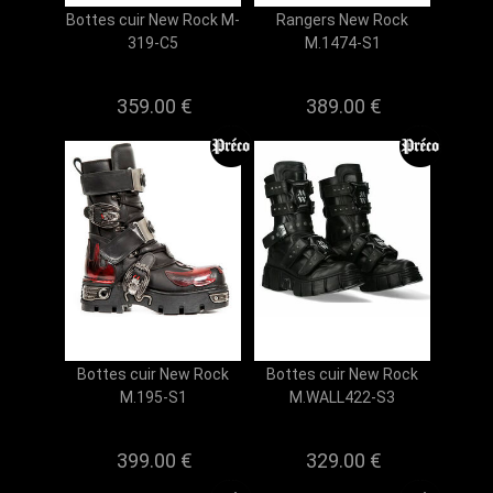
Bottes cuir New Rock M-
Rangers New Rock
319-C5
M.1474-S1
359.00 €
389.00 €
Bottes cuir New Rock
Bottes cuir New Rock
M.195-S1
M.WALL422-S3
399.00 €
329.00 €