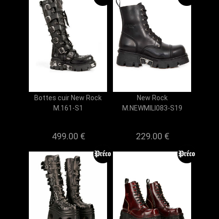
Bottes cuir New Rock
New Rock
M.161-S1
M.NEWMILI083-S19
499.00 €
229.00 €