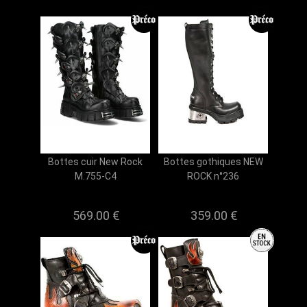
Bottes cuir New Rock
Bottes gothiques NEW
M.755-C4
ROCK n°236
569.00 €
359.00 €