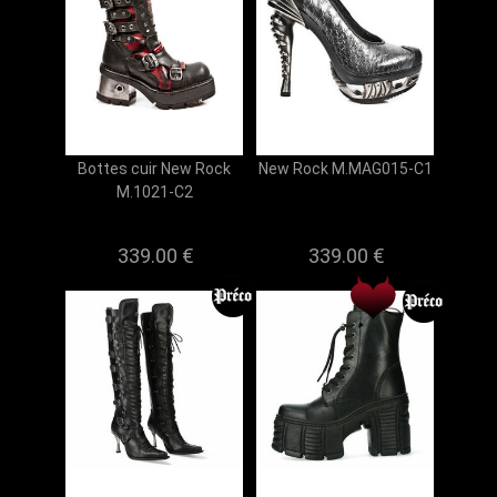
Bottes cuir New Rock
New Rock M.MAG015-C1
M.1021-C2
339.00 €
339.00 €