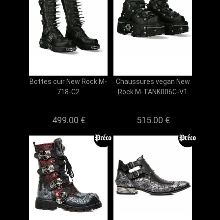
Bottes cuir New Rock M-
Chaussures vegan New
718-C2
Rock M-TANK006C-V1
499.00 €
515.00 €