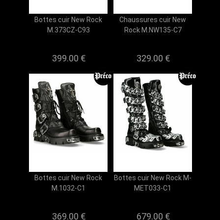
Bottes cuir New Rock
Chaussures cuir New
M.373CZ-C93
Rock M.NW135-C7
399.00 €
329.00 €
Bottes cuir New Rock
Bottes cuir New Rock M-
M.1032-C1
MET033-C1
369.00 €
679.00 €