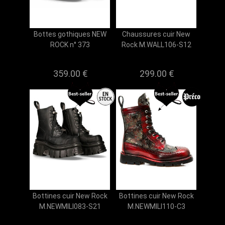
Bottes gothiques NEW
Chaussures cuir New
ROCK n° 373
Rock M.WALL106-S12
359.00 €
299.00 €
Bottines cuir New Rock
Bottines cuir New Rock
M.NEWMILI083-S21
M.NEWMILI110-C3