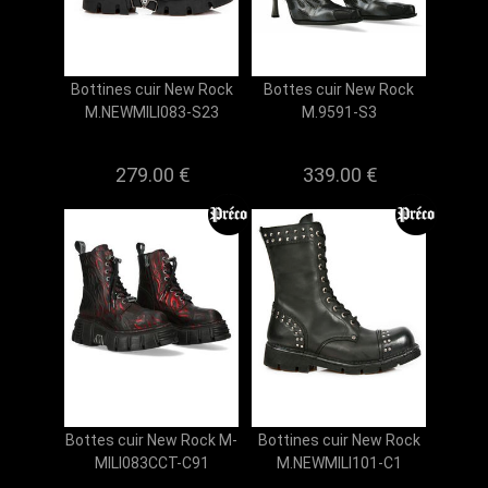
Bottines cuir New Rock
Bottes cuir New Rock
M.NEWMILI083-S23
M.9591-S3
279.00 €
339.00 €
Bottes cuir New Rock M-
Bottines cuir New Rock
MILI083CCT-C91
M.NEWMILI101-C1