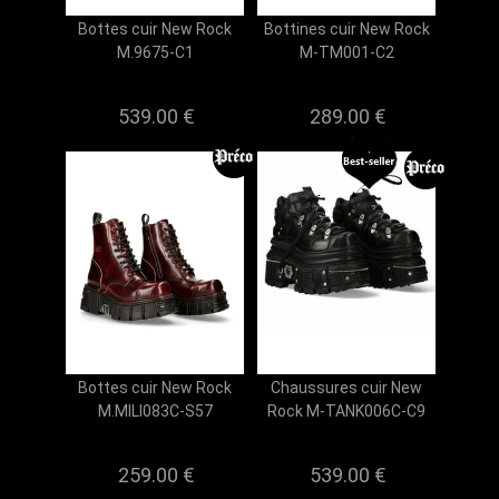
Bottes cuir New Rock
Bottines cuir New Rock
M.9675-C1
M-TM001-C2
539.00 €
289.00 €
Bottes cuir New Rock
Chaussures cuir New
M.MILI083C-S57
Rock M-TANK006C-C9
259.00 €
539.00 €