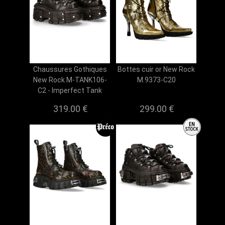
Chaussures Gothiques
Bottes cuir or New Rock
New Rock M-TANK106-
M.9373-C20
C2 - Imperfect Tank
319.00 €
299.00 €