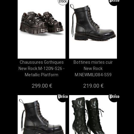
Chaussures Gothiques
Bottines mixtes cuir
New Rock M-120N-S26 -
New Rock
Metallic Platform
M.NEWMILI084-S59
299.00 €
219.00 €