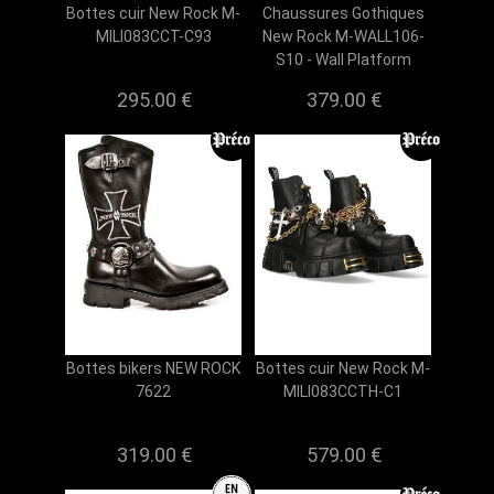
Bottes cuir New Rock M-
Chaussures Gothiques
MILI083CCT-C93
New Rock M-WALL106-
S10 - Wall Platform
295.00 €
379.00 €
Bottes bikers NEW ROCK
Bottes cuir New Rock M-
7622
MILI083CCTH-C1
319.00 €
579.00 €