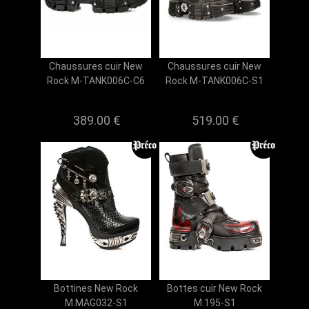
Chaussures cuir New
Chaussures cuir New
Rock M-TANK006C-C6
Rock M-TANK006C-S1
389.00 €
519.00 €
Bottines New Rock
Bottes cuir New Rock
M.MAG032-S1
M.195-S1