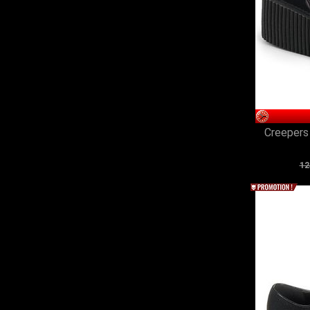
Creepers
12