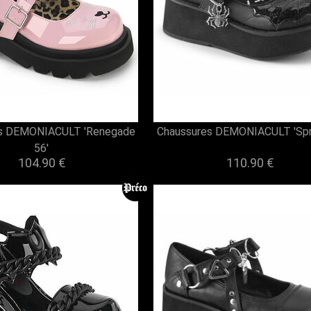
es DEMONIACULT 'Renegade
Chaussures DEMONIACULT 'Spri
56'
104.90 €
110.90 €