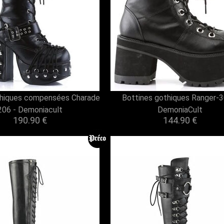
hiques compensées Charade
Bottines gothiques Ranger-3
206 - Demoniacult
DemoniaCult
190.90 €
144.90 €