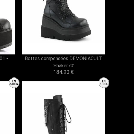
01 -
Bottes compensées DEMONIACULT
'Shaker70'
184.90 €