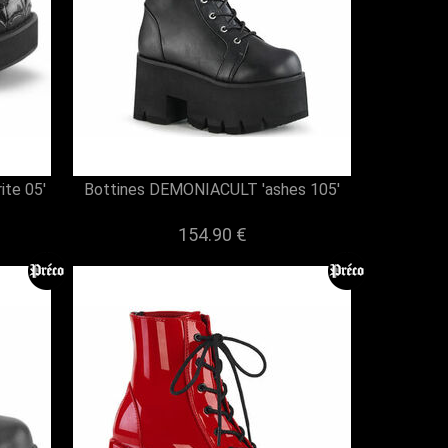
te 05'
Bottines DEMONIACULT 'ashes 105'
154.90 €