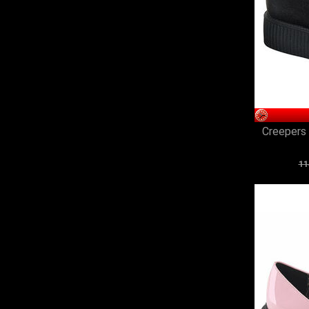
Creepers
11