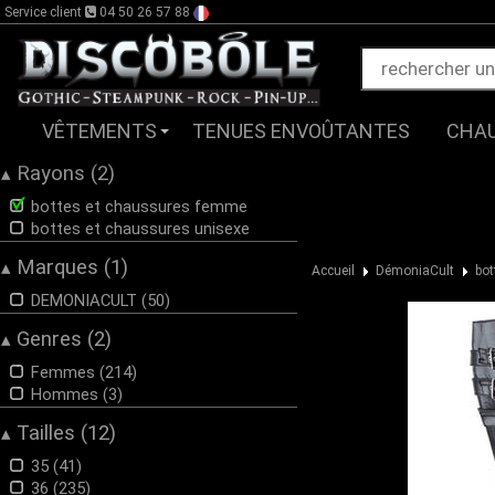
Service client
04 50 26 57 88
VÊTEMENTS
TENUES ENVOÛTANTES
CHA
Rayons (2)
▴
bottes et chaussures femme
bottes et chaussures unisexe
Marques (1)
▴
Accueil
DémoniaCult
bot
DEMONIACULT (50)
Genres (2)
▴
Femmes (214)
Hommes (3)
Tailles (12)
▴
35 (41)
36 (235)