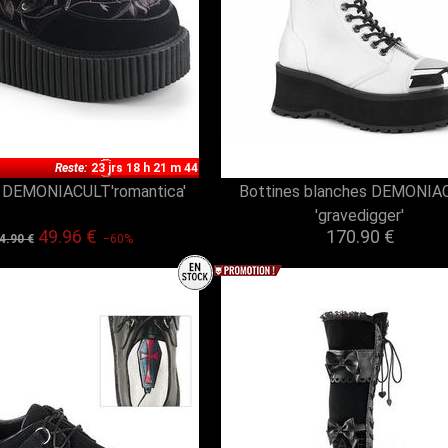
Reste:
23 jrs 18 h 21 m 43
 DEMONIACULT'romantica'
Bottines blanches DEMONIA
'gravedigger'
49.96 €
170.90 €
4.90 €
−60%