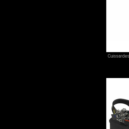
Rock (14)
Steampunk (2)
Visual Kei (11)
Cuissarde