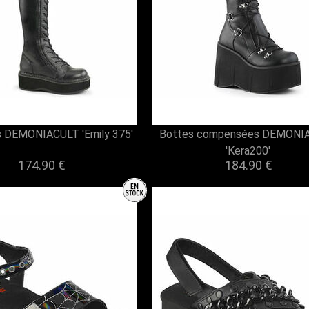
s DEMONIACULT 'Emily 375'
Bottes compensées DEMONI
'Kera200'
174.90 €
184.90 €