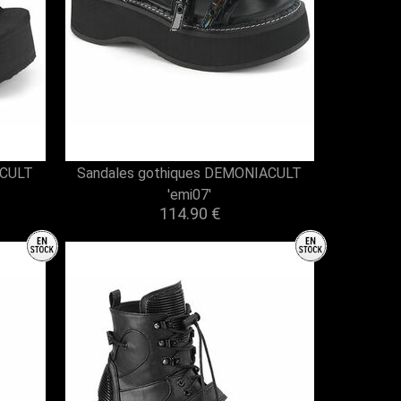
ACULT
Sandales gothiques DEMONIACULT
'emi07'
114.90 €