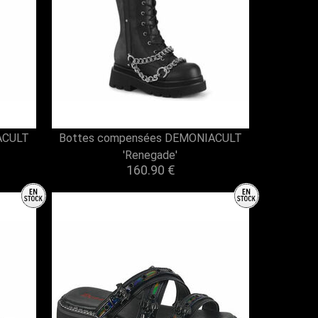
ACULT
Bottes compensées DEMONIACULT
'Renegade'
160.90 €