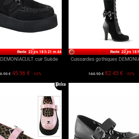
Reste:
23 jrs 18 h 21 m 43
Reste:
23 jrs 18 
 DEMONIACULT cuir Suède
Cuissardes gothiques DEMON
45.96 €
82.45 €
4.90 €
−60%
164.90 €
−50%