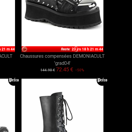
h 21 m 43
Reste:
23 jrs 18 h 21 m 43
IACULT
Chaussures compensées DEMONIACULT
'grad04'
72.45 €
144.90 €
−50%