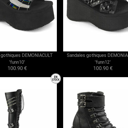
s gothiques DEMONIACULT
Sandales gothiques DEMONI
'funn10'
'funn12'
100.90 €
100.90 €