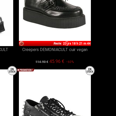
Reste:
23 jrs 18 h 21 m 43
CULT
Creepers DEMONIACULT cuir vegan
45.96 €
114.90 €
−60%