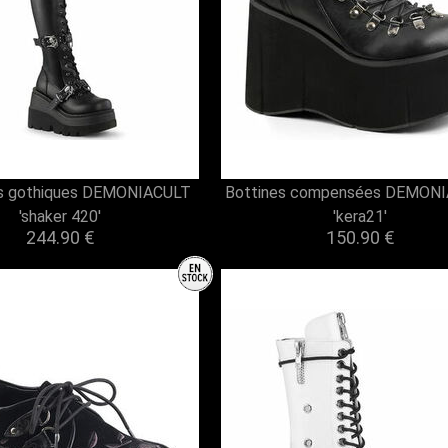
es gothiques DEMONIACULT
Bottines compensées DEMON
'shaker 420'
'kera21'
244.90 €
150.90 €