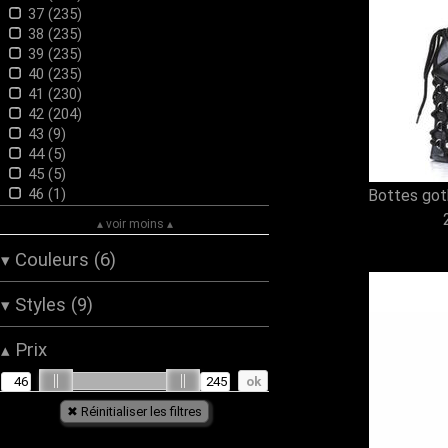
37 (235)
38 (235)
39 (235)
40 (235)
41 (230)
42 (204)
43 (9)
44 (5)
45 (5)
46 (1)
Bottes got
▴ voir moins ▴
Couleurs (6)
▾
Blanc (4)
Styles (9)
▾
Bordeaux (2)
Gris (2)
Baroque (1)
Prix
▴
Noir (45)
cyber (11)
Rouge (3)
Dark Wear (6)
Vert (2)
Gothique (50)
Lolita (4)
Post-Apocalypse (9)